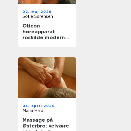
02. maj 2026
Sofie Sørensen
Oticon
høreapparat
roskilde moderne
høreløsninger med
fokus på
hverdagen
04. april 2026
Maria Hald
Massage på
Østerbro: velvære