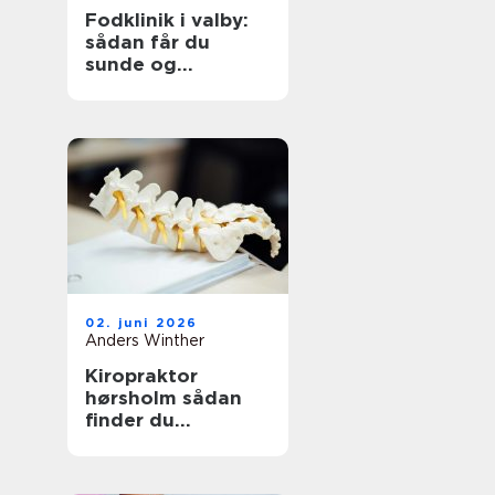
Fodklinik i valby:
sådan får du
sunde og
smertefri fødder
02. juni 2026
Anders Winther
Kiropraktor
hørsholm sådan
finder du
professionel hjælp
til smerter i krop
og ryg