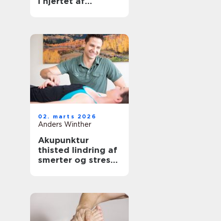
i hjertet af
københavn
02. marts 2026
Anders Winther
Akupunktur
thisted lindring af
smerter og stress
på naturlig vis