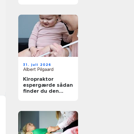
den rette
behandling
31. juli 2026
Albert Pilgaard
Kiropraktor
espergærde sådan
finder du den
rette behandling
til dine smerter