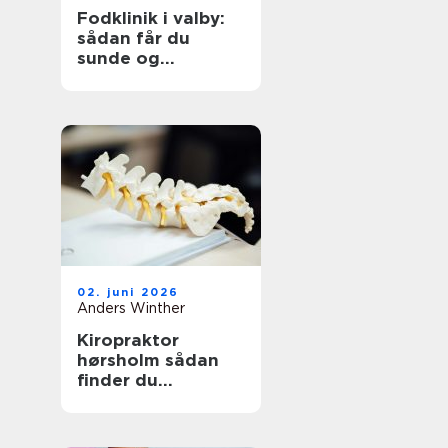
Fodklinik i valby:
sådan får du
sunde og
smertefri fødder
02. juni 2026
Anders Winther
Kiropraktor
hørsholm sådan
finder du
professionel hjælp
til smerter i krop
og ryg