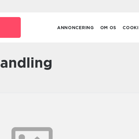
ANNONCERING
OM OS
COOKI
handling