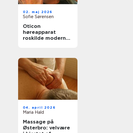
02. maj 2026
Sofie Sørensen
Oticon
høreapparat
roskilde moderne
høreløsninger med
fokus på
hverdagen
04. april 2026
Maria Hald
Massage på
Østerbro: velvære