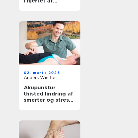
i hjertet af
københavn
02. marts 2026
Anders Winther
Akupunktur
thisted lindring af
smerter og stress
på naturlig vis