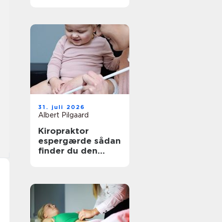
den rette
behandling
31. juli 2026
Albert Pilgaard
Kiropraktor
espergærde sådan
finder du den
rette behandling
til dine smerter