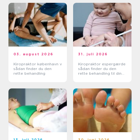
03. august 2026
31. juli 2026
Kiropraktor københavn v
Kiropraktor espergærde
sådan finder du den
sådan finder du den
rette behandling
rette behandling til dine
smerter
13. juli 2026
30. juni 2026