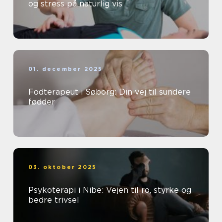
og stress på naturlig vis
01. december 2025
Fodterapeut i Søborg: Din vej til sundere
fødder
03. oktober 2025
Psykoterapi i Nibe: Vejen til ro, styrke og
bedre trivsel