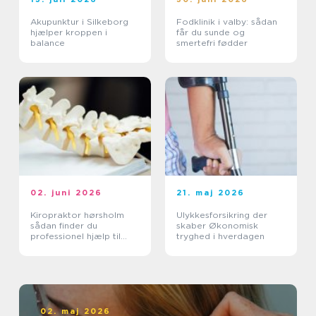
Akupunktur i Silkeborg
Fodklinik i valby: sådan
hjælper kroppen i
får du sunde og
balance
smertefri fødder
02. juni 2026
21. maj 2026
Kiropraktor hørsholm
Ulykkesforsikring der
sådan finder du
skaber Økonomisk
professionel hjælp til
tryghed i hverdagen
smerter i krop og ryg
02. maj 2026