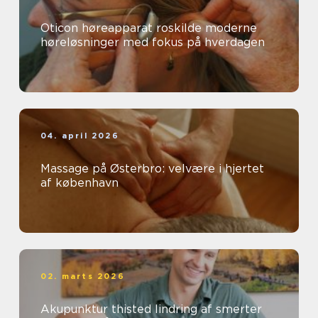
Oticon høreapparat roskilde moderne
høreløsninger med fokus på hverdagen
04. april 2026
Massage på Østerbro: velvære i hjertet
af københavn
02. marts 2026
Akupunktur thisted lindring af smerter