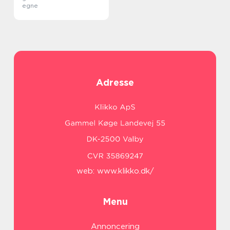
egne
Adresse
web:
www.klikko.dk/
Menu
Annoncering