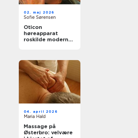
02. maj 2026
Sofie Sørensen
Oticon
høreapparat
roskilde moderne
høreløsninger med
fokus på
hverdagen
04. april 2026
Maria Hald
Massage på
Østerbro: velvære