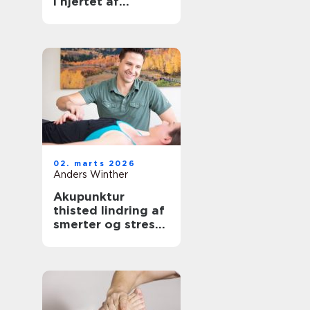
i hjertet af
københavn
02. marts 2026
Anders Winther
Akupunktur
thisted lindring af
smerter og stress
på naturlig vis