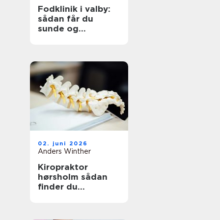
Fodklinik i valby:
sådan får du
sunde og
smertefri fødder
02. juni 2026
Anders Winther
Kiropraktor
hørsholm sådan
finder du
professionel hjælp
til smerter i krop
og ryg