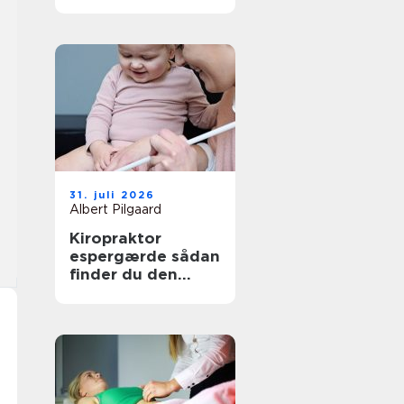
den rette
behandling
31. juli 2026
Albert Pilgaard
Kiropraktor
espergærde sådan
finder du den
rette behandling
til dine smerter