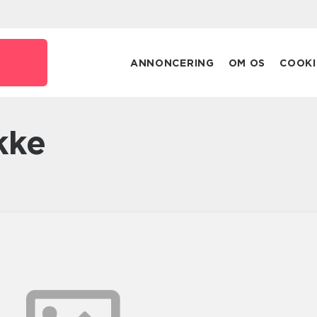
ANNONCERING
OM OS
COOKI
kke