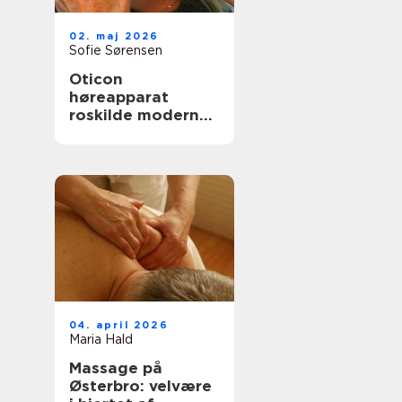
02. maj 2026
Sofie Sørensen
Oticon
høreapparat
roskilde moderne
høreløsninger med
fokus på
hverdagen
04. april 2026
Maria Hald
Massage på
Østerbro: velvære