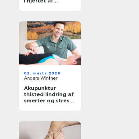
i hjertet af
københavn
02. marts 2026
Anders Winther
Akupunktur
thisted lindring af
smerter og stress
på naturlig vis