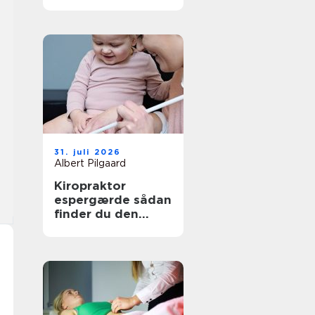
den rette
behandling
31. juli 2026
Albert Pilgaard
Kiropraktor
espergærde sådan
finder du den
rette behandling
til dine smerter