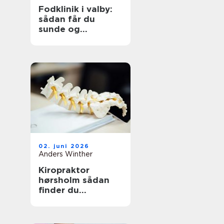
Fodklinik i valby:
sådan får du
sunde og
smertefri fødder
02. juni 2026
Anders Winther
Kiropraktor
hørsholm sådan
finder du
professionel hjælp
til smerter i krop
og ryg