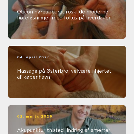
Oticon høreapparat roskilde moderne
høreløsninger med fokus på hverdagen
04. april 2026
Massage på Østerbro: velvære i hjertet
af københavn
02. marts 2026
Akupunktur thisted lindring af smerter