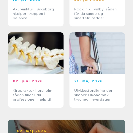
Akupunktur i Silkeborg
Fodklinik i valby: sådan
hjælper kroppen i
får du sunde og
balance
smertefri fødder
02. juni 2026
21. maj 2026
Kiropraktor hørsholm
Ulykkesforsikring der
sådan finder du
skaber Økonomisk
professionel hjælp til
tryghed i hverdagen
smerter i krop og ryg
02. maj 2026