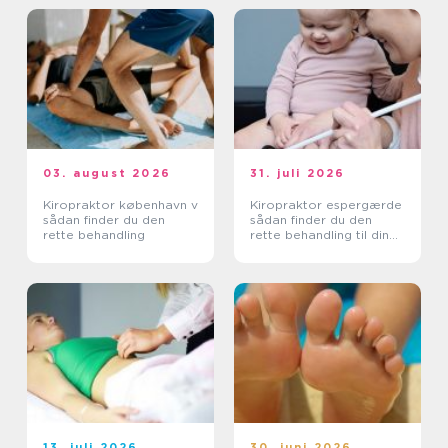
03. august 2026
31. juli 2026
Kiropraktor københavn v
Kiropraktor espergærde
sådan finder du den
sådan finder du den
rette behandling
rette behandling til dine
smerter
13. juli 2026
30. juni 2026