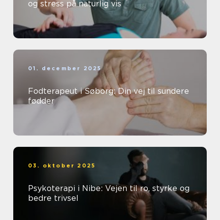
og stress på naturlig vis
01. december 2025
Fodterapeut i Søborg: Din vej til sundere
fødder
03. oktober 2025
Psykoterapi i Nibe: Vejen til ro, styrke og
bedre trivsel