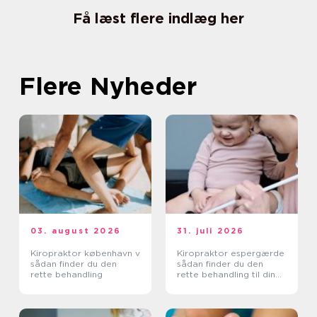
Få læst flere indlæg her
Flere Nyheder
03. august 2026
31. juli 2026
Kiropraktor københavn v
Kiropraktor espergærde
sådan finder du den
sådan finder du den
rette behandling
rette behandling til dine
smerter