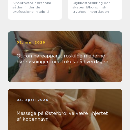
Kiropraktor hørsholm
Ulykkesforsikring der
sådan finder du
skaber Økonomisk
professionel hjælp til
tryghed i hverdagen
smerter i krop og ryg
02. maj 2026
Oticon høreapparat roskilde moderne
høreløsninger med fokus på hverdagen
04. april 2026
Massage på Østerbro: velvære i hjertet
af københavn