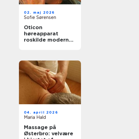
02. maj 2026
Sofie Sørensen
Oticon
høreapparat
roskilde moderne
høreløsninger med
fokus på
hverdagen
04. april 2026
Maria Hald
Massage på
Østerbro: velvære