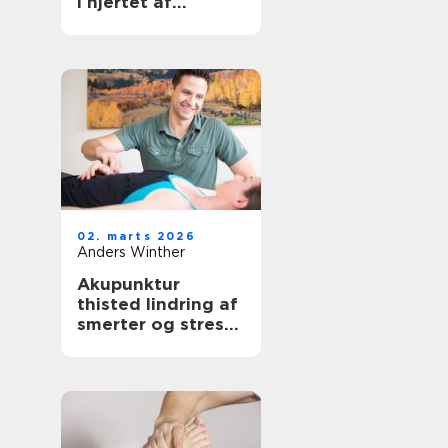
i hjertet af
københavn
02. marts 2026
Anders Winther
Akupunktur
thisted lindring af
smerter og stress
på naturlig vis