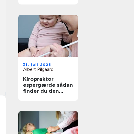
den rette
behandling
31. juli 2026
Albert Pilgaard
Kiropraktor
espergærde sådan
finder du den
rette behandling
til dine smerter