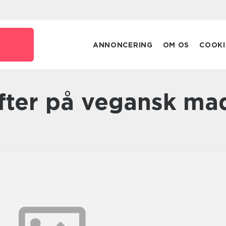
ANNONCERING
OM OS
COOKI
rifter på vegansk ma