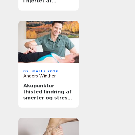
i hjertet af
københavn
02. marts 2026
Anders Winther
Akupunktur
thisted lindring af
smerter og stress
på naturlig vis