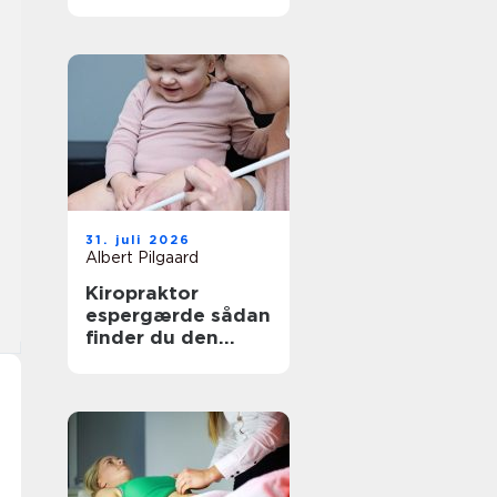
den rette
behandling
31. juli 2026
Albert Pilgaard
Kiropraktor
espergærde sådan
finder du den
rette behandling
til dine smerter