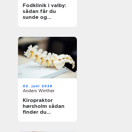
Fodklinik i valby:
sådan får du
sunde og
smertefri fødder
02. juni 2026
Anders Winther
Kiropraktor
hørsholm sådan
finder du
professionel hjælp
til smerter i krop
og ryg