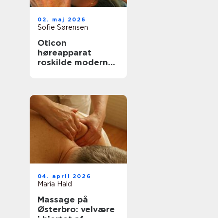
02. maj 2026
Sofie Sørensen
Oticon
høreapparat
roskilde moderne
høreløsninger med
fokus på
hverdagen
04. april 2026
Maria Hald
Massage på
Østerbro: velvære