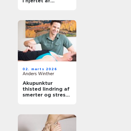
i hjertet af
københavn
02. marts 2026
Anders Winther
Akupunktur
thisted lindring af
smerter og stress
på naturlig vis