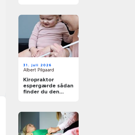
den rette
behandling
31. juli 2026
Albert Pilgaard
Kiropraktor
espergærde sådan
finder du den
rette behandling
til dine smerter