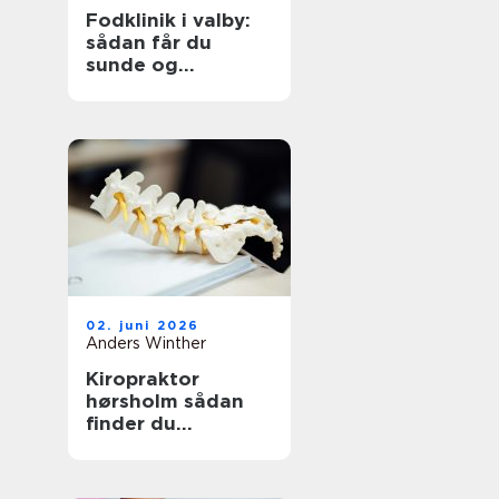
Fodklinik i valby:
sådan får du
sunde og
smertefri fødder
02. juni 2026
Anders Winther
Kiropraktor
hørsholm sådan
finder du
professionel hjælp
til smerter i krop
og ryg