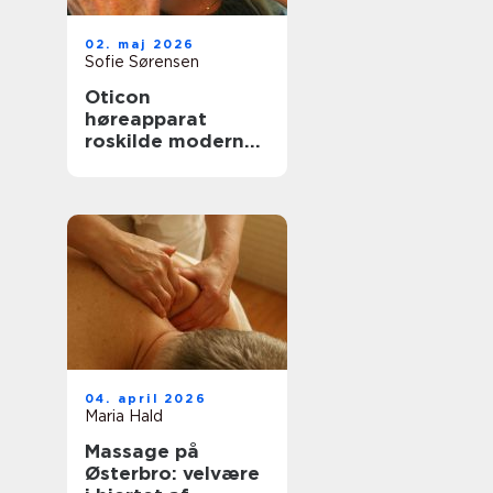
02. maj 2026
Sofie Sørensen
Oticon
høreapparat
roskilde moderne
høreløsninger med
fokus på
hverdagen
04. april 2026
Maria Hald
Massage på
Østerbro: velvære