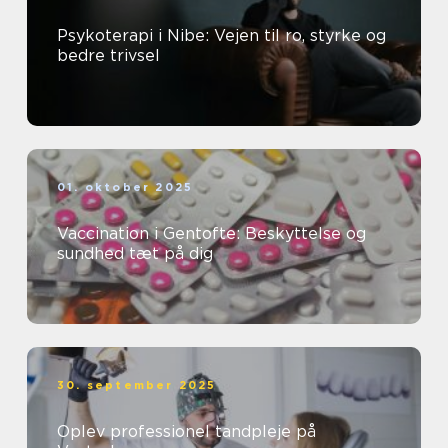
Psykoterapi i Nibe: Vejen til ro, styrke og
bedre trivsel
01. oktober 2025
Vaccination i Gentofte: Beskyttelse og
sundhed tæt på dig
30. september 2025
Oplev professionel tandpleje på