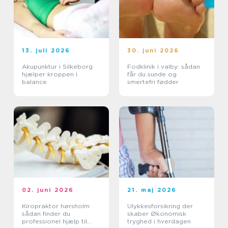
13. juli 2026
30. juni 2026
Akupunktur i Silkeborg
Fodklinik i valby: sådan
hjælper kroppen i
får du sunde og
balance
smertefri fødder
02. juni 2026
21. maj 2026
Kiropraktor hørsholm
Ulykkesforsikring der
sådan finder du
skaber Økonomisk
professionel hjælp til
tryghed i hverdagen