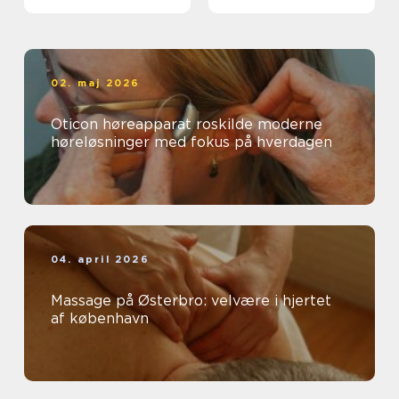
smerter i krop og ryg
02. maj 2026
Oticon høreapparat roskilde moderne
høreløsninger med fokus på hverdagen
04. april 2026
Massage på Østerbro: velvære i hjertet
af københavn