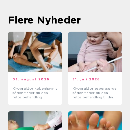
Flere Nyheder
03. august 2026
31. juli 2026
Kiropraktor københavn v
Kiropraktor espergærde
sådan finder du den
sådan finder du den
rette behandling
rette behandling til dine
smerter