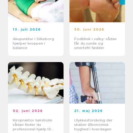
13. juli 2026
30. juni 2026
Akupunktur i Silkeborg
Fodklinik i valby: sådan
hjælper kroppen i
får du sunde og
balance
smertefri fødder
02. juni 2026
21. maj 2026
Kiropraktor hørsholm
Ulykkesforsikring der
sådan finder du
skaber Økonomisk
professionel hjælp til
tryghed i hverdagen