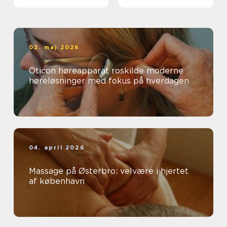
smerter i krop og ryg
02. maj 2026
Oticon høreapparat roskilde moderne
høreløsninger med fokus på hverdagen
04. april 2026
Massage på Østerbro: velvære i hjertet
af københavn