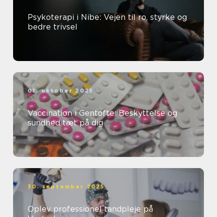
Psykoterapi i Nibe: Vejen til ro, styrke og
bedre trivsel
01. oktober 2025
Vaccination i Gentofte: Beskyttelse og
sundhed tæt på dig
30. september 2025
Oplev professionel tandpleje på