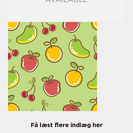
Få læst flere indlæg her