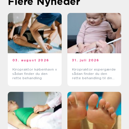
Flere Nyheder
03. august 2026
31. juli 2026
Kiropraktor københavn v
Kiropraktor espergærde
sådan finder du den
sådan finder du den
rette behandling
rette behandling til dine
smerter