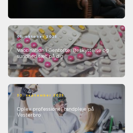
01. oktober 2025
Vaccination i Gentofte: Beskyttelse og
sundhed tæt på dig
30. september 2025
Oplev professionel tandpleje på
Vesterbro