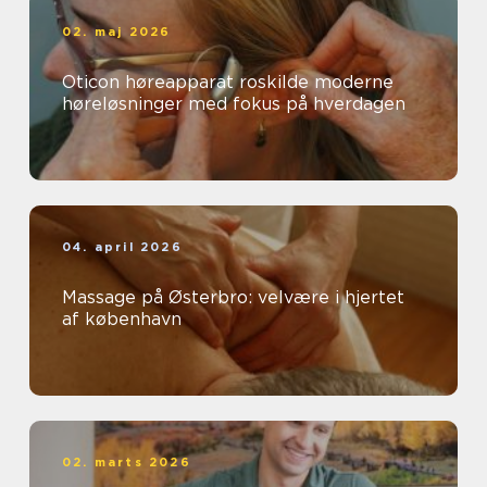
02. maj 2026
Oticon høreapparat roskilde moderne
høreløsninger med fokus på hverdagen
04. april 2026
Massage på Østerbro: velvære i hjertet
af københavn
02. marts 2026