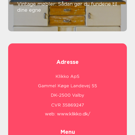
Vintage møbler: Sådan gør du fundene til
dine egne
Adresse
web:
www.klikko.dk/
Menu