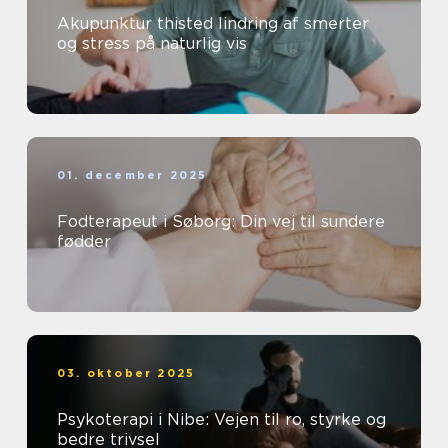
Akupunktur thisted lindring af smerter
og stress på naturlig vis
01. december 2025
Fodterapeut i Søborg: Din vej til sundere
fødder
03. oktober 2025
Psykoterapi i Nibe: Vejen til ro, styrke og
bedre trivsel