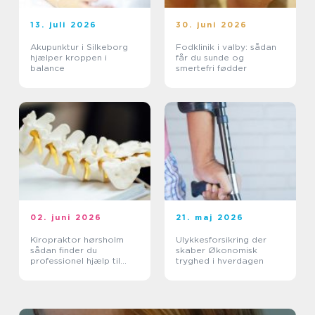
13. juli 2026
30. juni 2026
Akupunktur i Silkeborg
Fodklinik i valby: sådan
hjælper kroppen i
får du sunde og
balance
smertefri fødder
02. juni 2026
21. maj 2026
Kiropraktor hørsholm
Ulykkesforsikring der
sådan finder du
skaber Økonomisk
professionel hjælp til
tryghed i hverdagen
smerter i krop og ryg