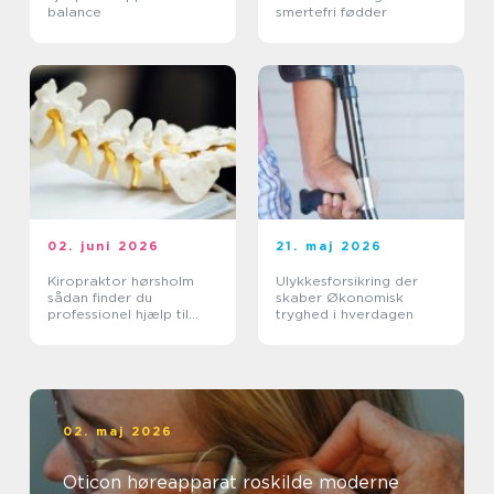
balance
smertefri fødder
02. juni 2026
21. maj 2026
Kiropraktor hørsholm
Ulykkesforsikring der
sådan finder du
skaber Økonomisk
professionel hjælp til
tryghed i hverdagen
smerter i krop og ryg
02. maj 2026
Oticon høreapparat roskilde moderne