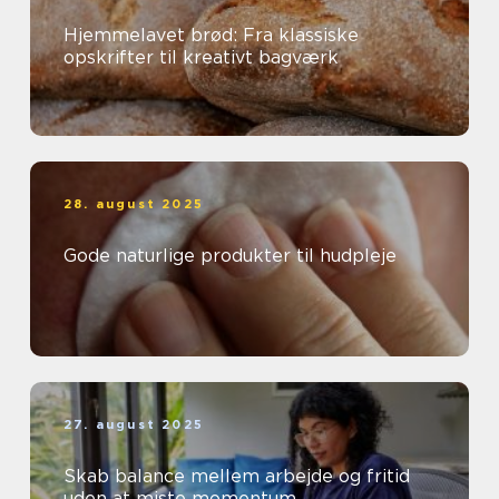
Hjemmelavet brød: Fra klassiske
opskrifter til kreativt bagværk
28. august 2025
Gode naturlige produkter til hudpleje
27. august 2025
Skab balance mellem arbejde og fritid
uden at miste momentum