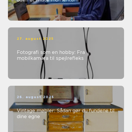
27. august 2025
Fotografi som en hobby: Fra
mobilkamera til spejlrefleks
26. august 2025
Vintage møbler: Sådan gør du fundene til
dine egne