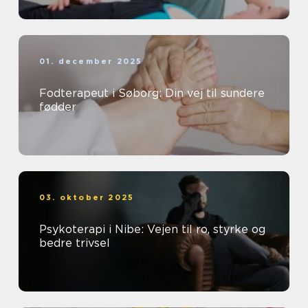
01. december 2025
Fodterapeut i Søborg: Din vej til sundere
fødder
03. oktober 2025
Psykoterapi i Nibe: Vejen til ro, styrke og
bedre trivsel