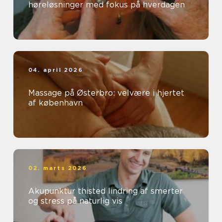
høreløsninger med fokus på hverdagen
04. april 2026
Massage på Østerbro: velvære i hjertet
af københavn
02. marts 2026
Akupunktur thisted lindring af smerter
og stress på naturlig vis