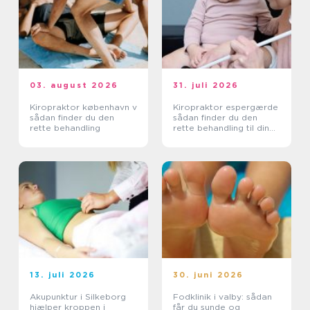
03. august 2026
31. juli 2026
Kiropraktor københavn v
Kiropraktor espergærde
sådan finder du den
sådan finder du den
rette behandling
rette behandling til dine
smerter
13. juli 2026
30. juni 2026
Akupunktur i Silkeborg
Fodklinik i valby: sådan
hjælper kroppen i
får du sunde og