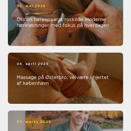
02. maj 2026
Oticon høreapparat roskilde moderne
høreløsninger med fokus på hverdagen
04. april 2026
Massage på Østerbro: velvære i hjertet
af københavn
02. marts 2026