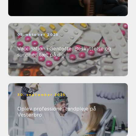
01. oktober 2025
Vaccination i Gentofte: Beskyttelse og
sundhed tæt på dig
30. september 2025
Oplev professionel tandpleje på
Vesterbro