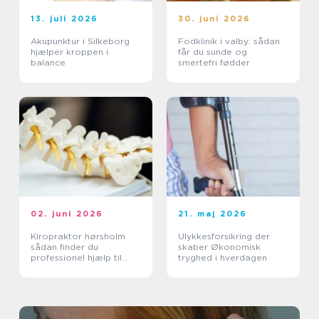
13. juli 2026
30. juni 2026
Akupunktur i Silkeborg
Fodklinik i valby: sådan
hjælper kroppen i
får du sunde og
balance
smertefri fødder
02. juni 2026
21. maj 2026
Kiropraktor hørsholm
Ulykkesforsikring der
sådan finder du
skaber Økonomisk
professionel hjælp til
tryghed i hverdagen
smerter i krop og ryg