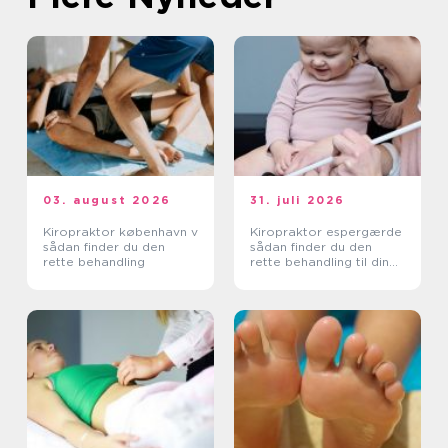
03. august 2026
31. juli 2026
Kiropraktor københavn v
Kiropraktor espergærde
sådan finder du den
sådan finder du den
rette behandling
rette behandling til dine
smerter