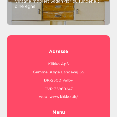
Vintage møbler: Sådan gør du fundene til
dine egne
Adresse
web:
www.klikko.dk/
Menu