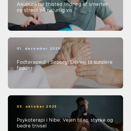
Akupunktur thisted lindring af smerter
og stress på naturlig vis
01. december 2025
Fodterapeut i Søborg: Din vej til sundere
fødder
03. oktober 2025
Psykoterapi i Nibe: Vejen til ro, styrke og
bedre trivsel