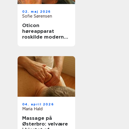
02. maj 2026
Sofie Sørensen
Oticon
høreapparat
roskilde moderne
høreløsninger med
fokus på
hverdagen
04. april 2026
Maria Hald
Massage på
Østerbro: velvære