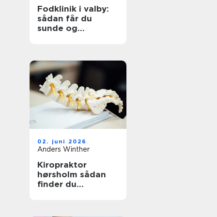
Fodklinik i valby:
sådan får du
sunde og
smertefri fødder
02. juni 2026
Anders Winther
Kiropraktor
hørsholm sådan
finder du
professionel hjælp
til smerter i krop
og ryg