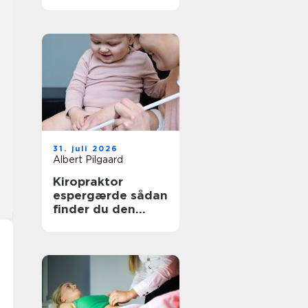
den rette
behandling
31. juli 2026
Albert Pilgaard
Kiropraktor
espergærde sådan
finder du den
rette behandling
til dine smerter