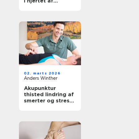
i hjertet af
københavn
02. marts 2026
Anders Winther
Akupunktur
thisted lindring af
smerter og stress
på naturlig vis