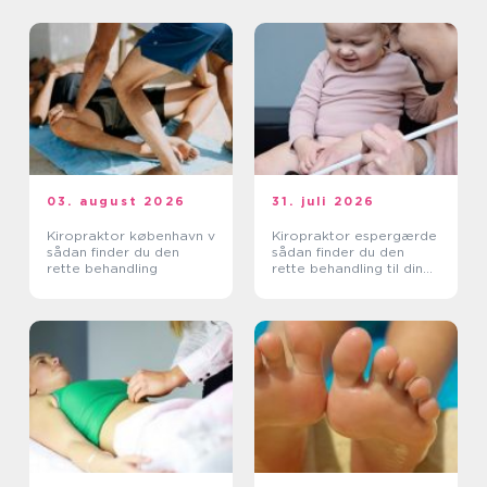
03. august 2026
31. juli 2026
Kiropraktor københavn v
Kiropraktor espergærde
sådan finder du den
sådan finder du den
rette behandling
rette behandling til dine
smerter