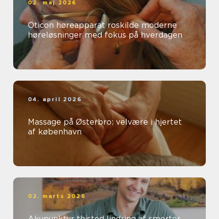
02. maj 2026
Oticon høreapparat roskilde moderne
høreløsninger med fokus på hverdagen
04. april 2026
Massage på Østerbro: velvære i hjertet
af københavn
02. marts 2026
Akupunktur thisted lindring af smerter