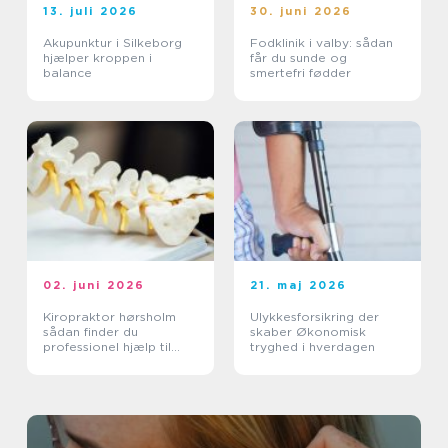
13. juli 2026
30. juni 2026
Akupunktur i Silkeborg
Fodklinik i valby: sådan
hjælper kroppen i
får du sunde og
balance
smertefri fødder
02. juni 2026
21. maj 2026
Kiropraktor hørsholm
Ulykkesforsikring der
sådan finder du
skaber Økonomisk
professionel hjælp til
tryghed i hverdagen
smerter i krop og ryg