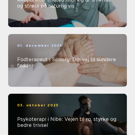
og stress på naturlig vis
01. december 2025
Fodterapeut i Søborg: Din vej til sundere
fødder
03. oktober 2025
Psykoterapi i Nibe: Vejen til ro, styrke og
bedre trivsel