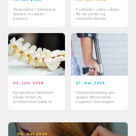
Akupunktur i Silkeborg
Fodklinik i valby: sådan
hjælper kroppen i
får du sunde og
balance
smertefri fødder
02. juni 2026
21. maj 2026
Kiropraktor hørsholm
Ulykkesforsikring der
sådan finder du
skaber Økonomisk
professionel hjælp til
tryghed i hverdagen
smerter i krop og ryg
02. maj 2026