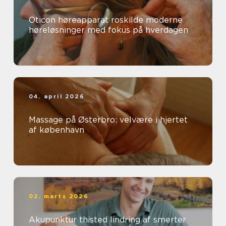
Oticon høreapparat roskilde moderne
høreløsninger med fokus på hverdagen
04. april 2026
Massage på Østerbro: velvære i hjertet
af københavn
02. marts 2026
Akupunktur thisted lindring af smerter