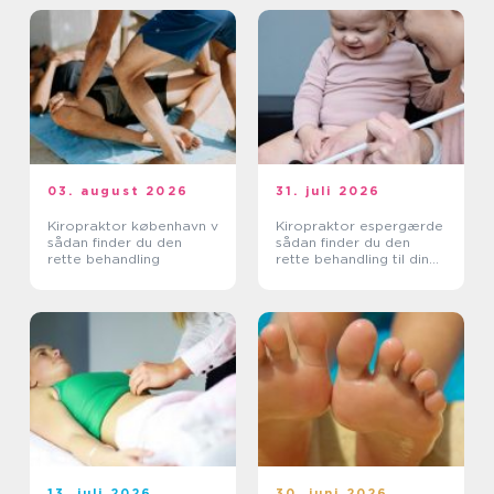
03. august 2026
31. juli 2026
Kiropraktor københavn v
Kiropraktor espergærde
sådan finder du den
sådan finder du den
rette behandling
rette behandling til dine
smerter
13. juli 2026
30. juni 2026