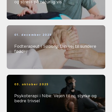
og stress på naturlig vis
01. december 2025
Fodterapeut i Søborg: Din vej til sundere
fødder
03. oktober 2025
Psykoterapi i Nibe: Vejen til ro, styrke og
bedre trivsel