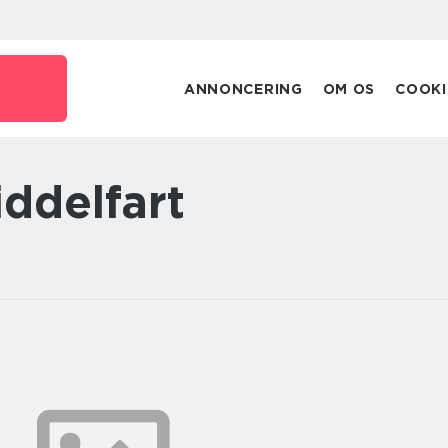
ANNONCERING
OM OS
COOKI
iddelfart