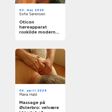
02. maj 2026
Sofie Sørensen
Oticon
høreapparat
roskilde moderne
høreløsninger med
fokus på
hverdagen
04. april 2026
Maria Hald
Massage på
Østerbro: velvære