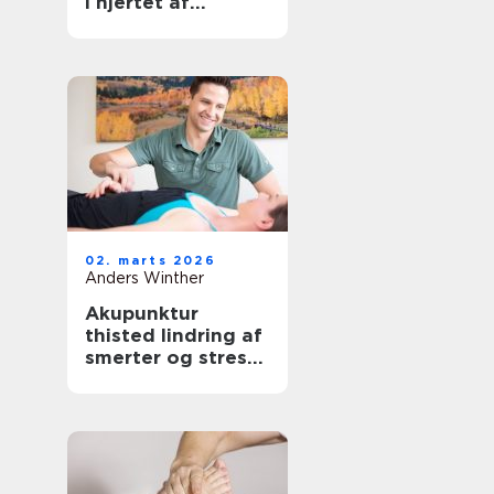
i hjertet af
københavn
02. marts 2026
Anders Winther
Akupunktur
thisted lindring af
smerter og stress
på naturlig vis