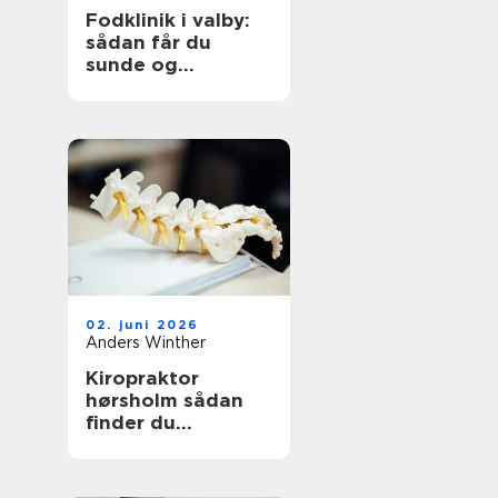
Fodklinik i valby:
sådan får du
sunde og
smertefri fødder
02. juni 2026
Anders Winther
Kiropraktor
hørsholm sådan
finder du
professionel hjælp
til smerter i krop
og ryg