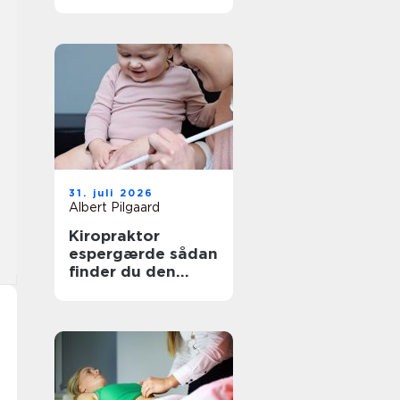
den rette
behandling
31. juli 2026
Albert Pilgaard
Kiropraktor
espergærde sådan
finder du den
rette behandling
til dine smerter