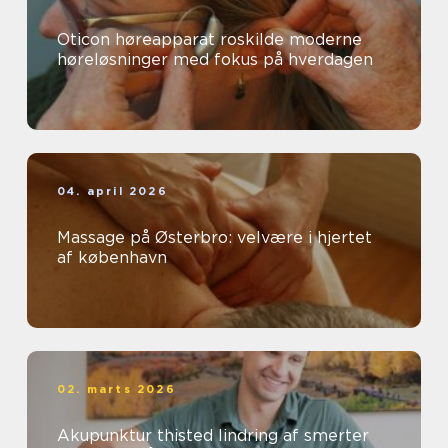
Oticon høreapparat roskilde moderne
høreløsninger med fokus på hverdagen
04. april 2026
Massage på Østerbro: velvære i hjertet
af københavn
02. marts 2026
Akupunktur thisted lindring af smerter