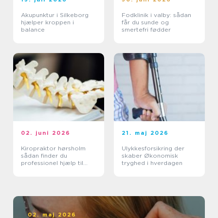
Akupunktur i Silkeborg
Fodklinik i valby: sådan
hjælper kroppen i
får du sunde og
balance
smertefri fødder
02. juni 2026
21. maj 2026
Kiropraktor hørsholm
Ulykkesforsikring der
sådan finder du
skaber Økonomisk
professionel hjælp til
tryghed i hverdagen
smerter i krop og ryg
02. maj 2026