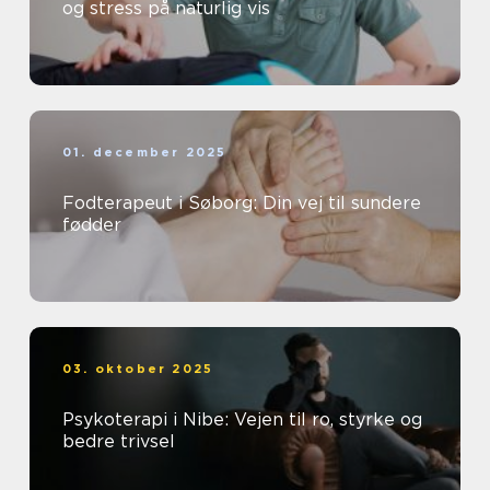
og stress på naturlig vis
01. december 2025
Fodterapeut i Søborg: Din vej til sundere
fødder
03. oktober 2025
Psykoterapi i Nibe: Vejen til ro, styrke og
bedre trivsel