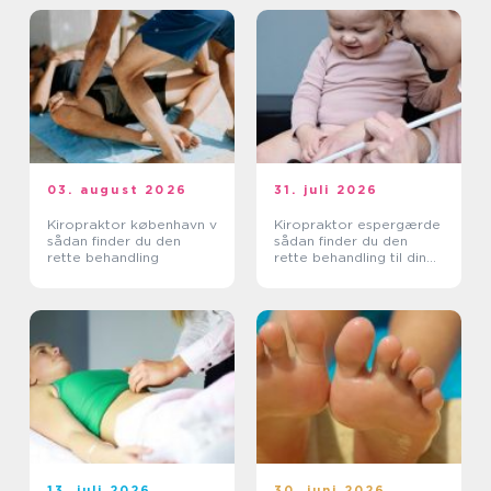
03. august 2026
31. juli 2026
Kiropraktor københavn v
Kiropraktor espergærde
sådan finder du den
sådan finder du den
rette behandling
rette behandling til dine
smerter
13. juli 2026
30. juni 2026