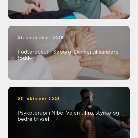
01. december 2025
Fodterapeut i Søborg: Din vej til sundere
fødder
03. oktober 2025
Psykoterapi i Nibe: Vejen til ro, styrke og
bedre trivsel