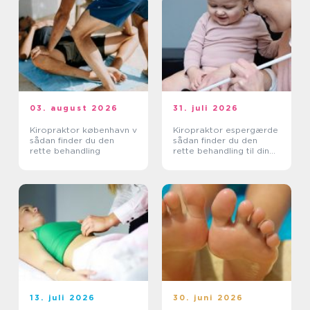
03. august 2026
31. juli 2026
Kiropraktor københavn v
Kiropraktor espergærde
sådan finder du den
sådan finder du den
rette behandling
rette behandling til dine
smerter
13. juli 2026
30. juni 2026