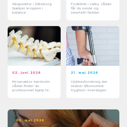
Akupunktur i Silkeborg
Fodklinik i valby: sådan
hjælper kroppen i
får du sunde og
balance
smertefri fødder
02. juni 2026
21. maj 2026
Kiropraktor hørsholm
Ulykkesforsikring der
sådan finder du
skaber Økonomisk
professionel hjælp til
tryghed i hverdagen
smerter i krop og ryg
02. maj 2026