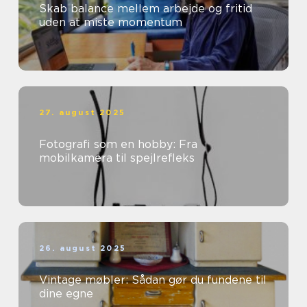
Skab balance mellem arbejde og fritid
uden at miste momentum
27. august 2025
Fotografi som en hobby: Fra
mobilkamera til spejlrefleks
26. august 2025
Vintage møbler: Sådan gør du fundene til
dine egne