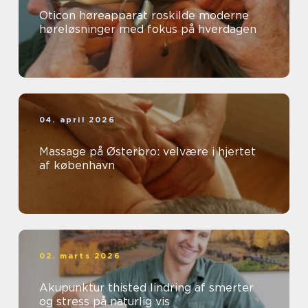
Oticon høreapparat roskilde moderne
høreløsninger med fokus på hverdagen
04. april 2026
Massage på Østerbro: velvære i hjertet
af københavn
02. marts 2026
Akupunktur thisted lindring af smerter
og stress på naturlig vis