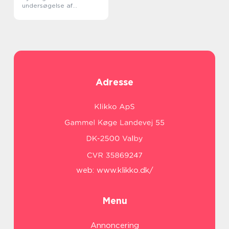
undersøgelse af
livmoderen
Adresse
web:
www.klikko.dk/
Menu
Annoncering