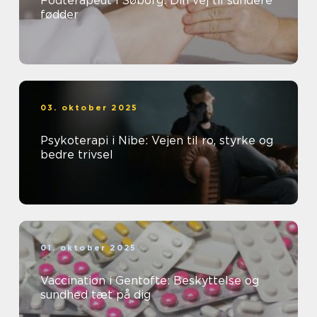
Fodterapeut i Søborg: Din vej til sundere
fødder
03. oktober 2025
Psykoterapi i Nibe: Vejen til ro, styrke og
bedre trivsel
01. oktober 2025
Vaccination i Gentofte: Beskyttelse og
sundhed tæt på dig