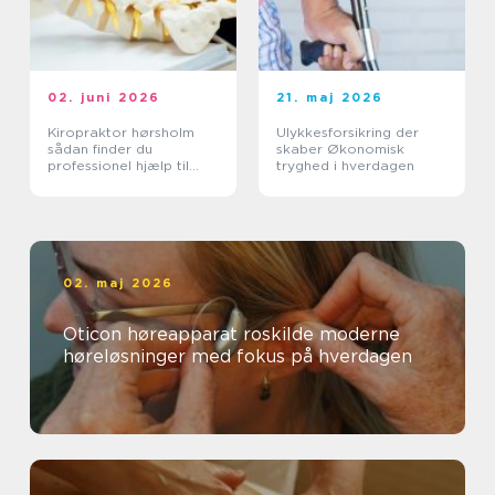
02. juni 2026
21. maj 2026
Kiropraktor hørsholm
Ulykkesforsikring der
sådan finder du
skaber Økonomisk
professionel hjælp til
tryghed i hverdagen
smerter i krop og ryg
02. maj 2026
Oticon høreapparat roskilde moderne
høreløsninger med fokus på hverdagen