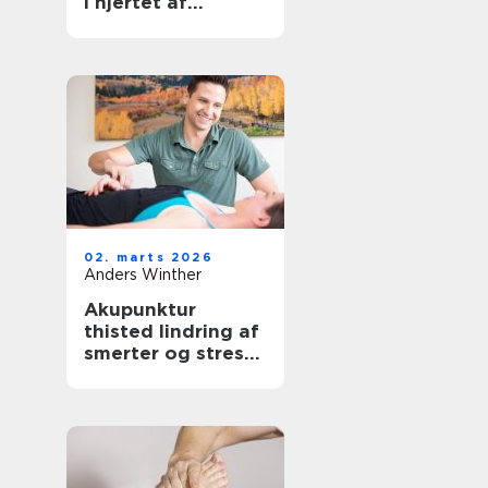
i hjertet af
københavn
02. marts 2026
Anders Winther
Akupunktur
thisted lindring af
smerter og stress
på naturlig vis