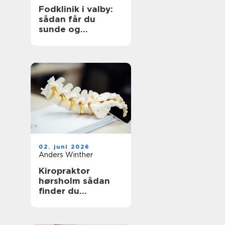
Fodklinik i valby:
sådan får du
sunde og
smertefri fødder
02. juni 2026
Anders Winther
Kiropraktor
hørsholm sådan
finder du
professionel hjælp
til smerter i krop
og ryg