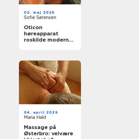
02. maj 2026
Sofie Sørensen
Oticon
høreapparat
roskilde moderne
høreløsninger med
fokus på
hverdagen
04. april 2026
Maria Hald
Massage på
Østerbro: velvære