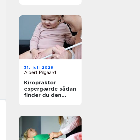
den rette
behandling
31. juli 2026
Albert Pilgaard
Kiropraktor
espergærde sådan
finder du den
rette behandling
til dine smerter