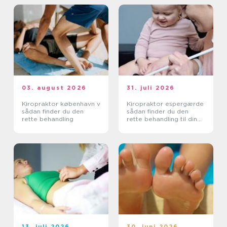
03. august 2026
31. juli 2026
Kiropraktor københavn v
Kiropraktor espergærde
sådan finder du den
sådan finder du den
rette behandling
rette behandling til dine
smerter
13. juli 2026
30. juni 2026