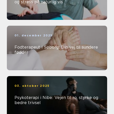
og stress på naturlig vis
01. december 2025
Fodterapeut i Søborg: Din vej til sundere
fødder
03. oktober 2025
Psykoterapi i Nibe: Vejen til ro, styrke og
bedre trivsel