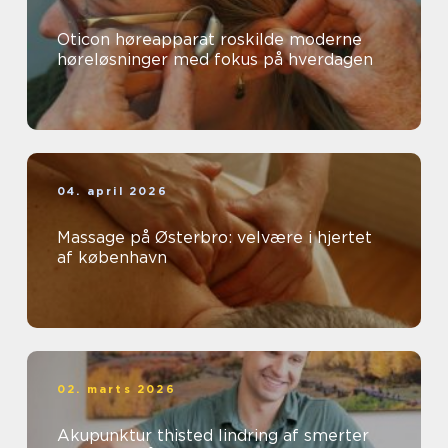
Oticon høreapparat roskilde moderne
høreløsninger med fokus på hverdagen
04. april 2026
Massage på Østerbro: velvære i hjertet
af københavn
02. marts 2026
Akupunktur thisted lindring af smerter