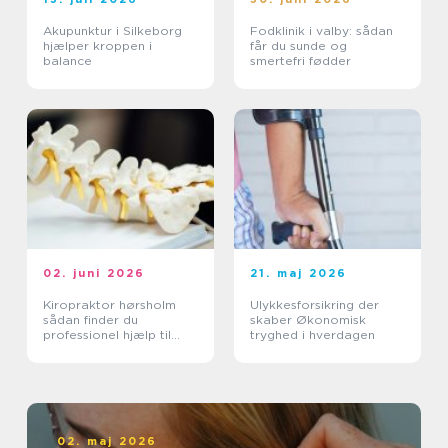
Akupunktur i Silkeborg
Fodklinik i valby: sådan
hjælper kroppen i
får du sunde og
balance
smertefri fødder
02. juni 2026
21. maj 2026
Kiropraktor hørsholm
Ulykkesforsikring der
sådan finder du
skaber Økonomisk
professionel hjælp til
tryghed i hverdagen
smerter i krop og ryg
02. maj 2026