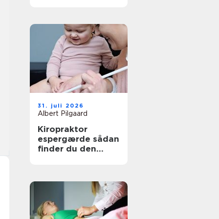
den rette
behandling
31. juli 2026
Albert Pilgaard
Kiropraktor
espergærde sådan
finder du den
rette behandling
til dine smerter