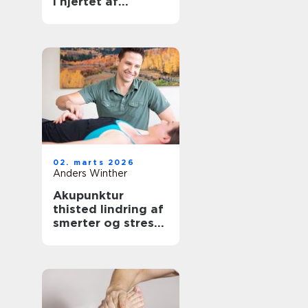
i hjertet af
københavn
02. marts 2026
Anders Winther
Akupunktur
thisted lindring af
smerter og stress
på naturlig vis