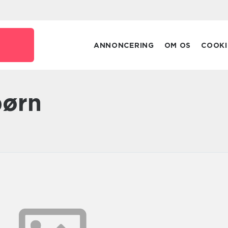
ANNONCERING
OM OS
COOKI
børn