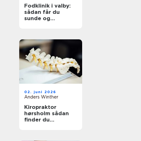
Fodklinik i valby:
sådan får du
sunde og
smertefri fødder
02. juni 2026
Anders Winther
Kiropraktor
hørsholm sådan
finder du
professionel hjælp
til smerter i krop
og ryg