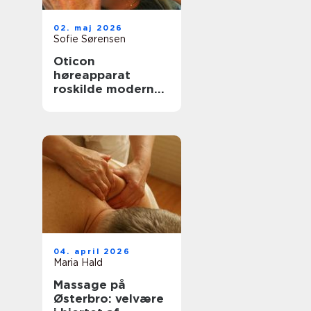
02. maj 2026
Sofie Sørensen
Oticon
høreapparat
roskilde moderne
høreløsninger med
fokus på
hverdagen
04. april 2026
Maria Hald
Massage på
Østerbro: velvære