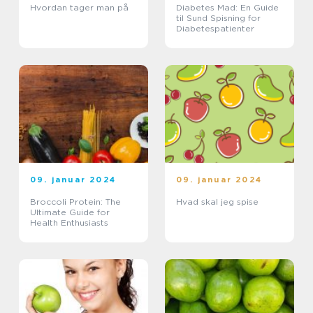
Hvordan tager man på
Diabetes Mad: En Guide
til Sund Spisning for
Diabetespatienter
09. januar 2024
09. januar 2024
Broccoli Protein: The
Hvad skal jeg spise
Ultimate Guide for
Health Enthusiasts