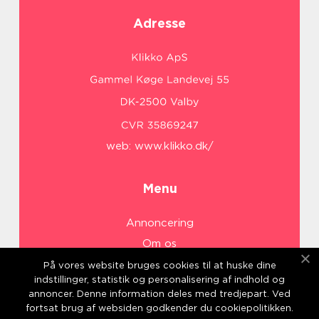
Adresse
web:
www.klikko.dk/
Menu
Annoncering
Om os
Cookies
På vores website bruges cookies til at huske dine
indstillinger, statistik og personalisering af indhold og
Kontakt os
annoncer. Denne information deles med tredjepart. Ved
Sitemap
fortsat brug af websiden godkender du cookiepolitikken.