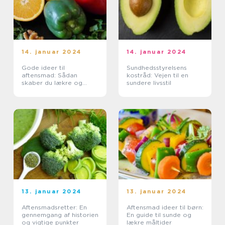
14. januar 2024
14. januar 2024
Gode ideer til
Sundhedsstyrelsens
aftensmad: Sådan
kostråd: Vejen til en
skaber du lækre og
sundere livsstil
sunde måltider
13. januar 2024
13. januar 2024
Aftensmadsretter: En
Aftensmad ideer til børn:
gennemgang af historien
En guide til sunde og
og vigtige punkter
lækre måltider