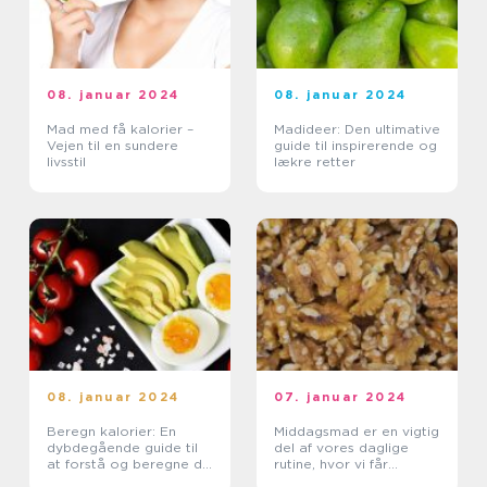
08. januar 2024
08. januar 2024
Mad med få kalorier –
Madideer: Den ultimative
Vejen til en sundere
guide til inspirerende og
livsstil
lækre retter
08. januar 2024
07. januar 2024
Beregn kalorier: En
Middagsmad er en vigtig
dybdegående guide til
del af vores daglige
at forstå og beregne dit
rutine, hvor vi får
kaloriebehov
mulighed for at