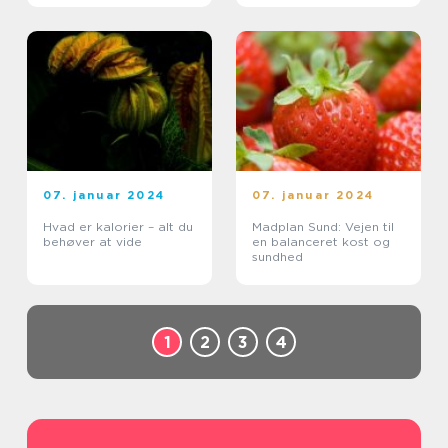
genoplade vores
energiniveau og nyde et
velsmagende måltid
efter en l...
07. januar 2024
07. januar 2024
Hvad er kalorier – alt du
Madplan Sund: Vejen til
behøver at vide
en balanceret kost og
sundhed
1
2
3
4