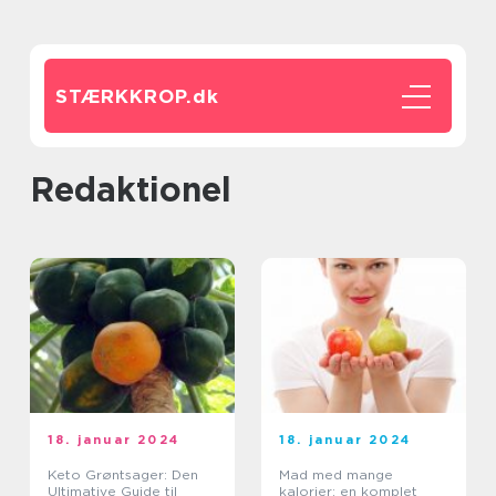
STÆRKKROP.
dk
redaktionel
18. januar 2024
18. januar 2024
Keto Grøntsager: Den
Mad med mange
Ultimative Guide til
kalorier: en komplet