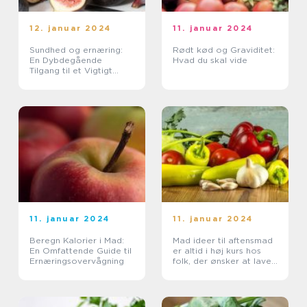
12. januar 2024
11. januar 2024
Sundhed og ernæring:
Rødt kød og Graviditet:
En Dybdegående
Hvad du skal vide
Tilgang til et Vigtigt
Emne
11. januar 2024
11. januar 2024
Beregn Kalorier i Mad:
Mad ideer til aftensmad
En Omfattende Guide til
er altid i høj kurs hos
Ernæringsovervågning
folk, der ønsker at lave
velsmagende og
varierede måltider til
deres familier eller sig
selv