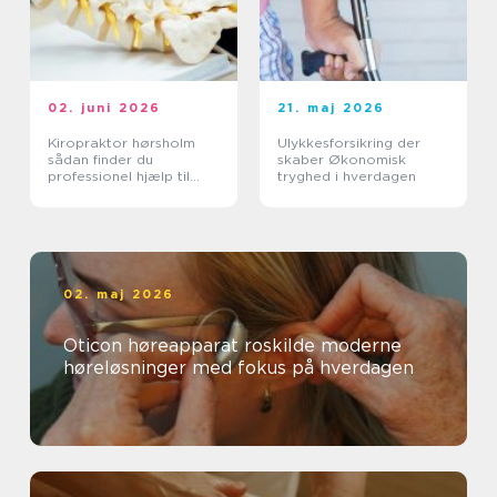
02. juni 2026
21. maj 2026
Kiropraktor hørsholm
Ulykkesforsikring der
sådan finder du
skaber Økonomisk
professionel hjælp til
tryghed i hverdagen
smerter i krop og ryg
02. maj 2026
Oticon høreapparat roskilde moderne
høreløsninger med fokus på hverdagen