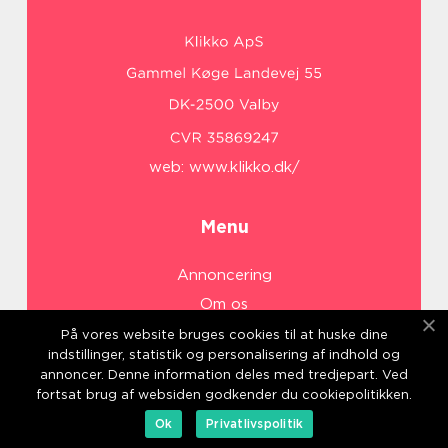
web:
www.klikko.dk/
Menu
Annoncering
Om os
Cookies
På vores website bruges cookies til at huske dine
indstillinger, statistik og personalisering af indhold og
Kontakt os
annoncer. Denne information deles med tredjepart. Ved
Sitemap
fortsat brug af websiden godkender du cookiepolitikken.
Ok
Privatlivspolitik