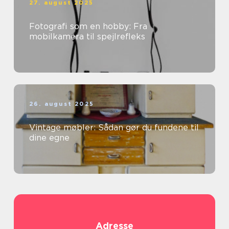
27. august 2025
Fotografi som en hobby: Fra
mobilkamera til spejlrefleks
26. august 2025
Vintage møbler: Sådan gør du fundene til
dine egne
Adresse