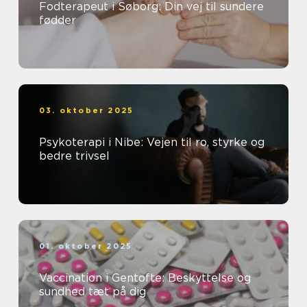
Fodterapeut i Søborg: Din vej til sundere
fødder
03. oktober 2025
Psykoterapi i Nibe: Vejen til ro, styrke og
bedre trivsel
01. oktober 2025
Vaccination i Gentofte: Beskyttelse og
sundhed tæt på dig