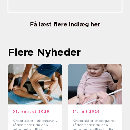
Få læst flere indlæg her
Flere Nyheder
03. august 2026
31. juli 2026
Kiropraktor københavn v
Kiropraktor espergærde
sådan finder du den
sådan finder du den
rette behandling
rette behandling til dine