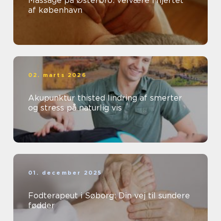
Massage på Østerbro: velvære i hjertet
af københavn
02. marts 2026
Akupunktur thisted lindring af smerter
og stress på naturlig vis
01. december 2025
Fodterapeut i Søborg: Din vej til sundere
fødder