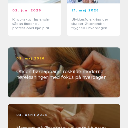
02. juni 2026
21. maj 2026
Kiropraktor hørsholm
Ulykkesforsikring der
sådan finder du
skaber Økonomisk
professionel hjælp til
tryghed i hverdagen
smerter i krop og ryg
02. maj 2026
Oticon høreapparat roskilde moderne
høreløsninger med fokus på hverdagen
04. april 2026