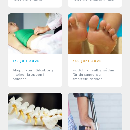
smerter
13. juli 2026
30. juni 2026
Akupunktur i Silkeborg
Fodklinik i valby: sådan
hjælper kroppen i
får du sunde og
balance
smertefri fødder