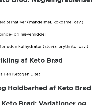
melalternativer (mandelmel, kokosmel osv.)
m binde- og hævemiddel
fer uden kulhydrater (stevia, erythritol osv.)
vikling af Keto Brød
ds i en Ketogen Diæt
og Holdbarhed af Keto Brød
å Keto Brød: Variationer og