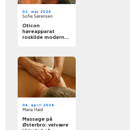
02. maj 2026
Sofie Sørensen
Oticon
høreapparat
roskilde moderne
høreløsninger med
fokus på
hverdagen
04. april 2026
Maria Hald
Massage på
Østerbro: velvære