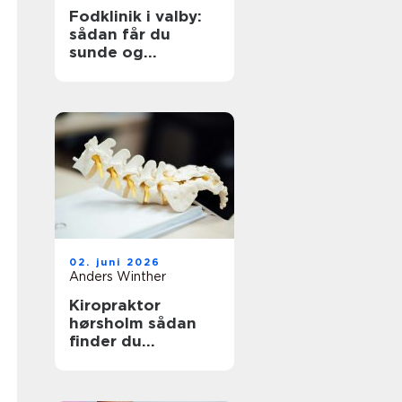
Fodklinik i valby:
sådan får du
sunde og
smertefri fødder
02. juni 2026
Anders Winther
Kiropraktor
hørsholm sådan
finder du
professionel hjælp
til smerter i krop
og ryg