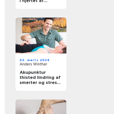
i hjertet af
københavn
02. marts 2026
Anders Winther
Akupunktur
thisted lindring af
smerter og stress
på naturlig vis