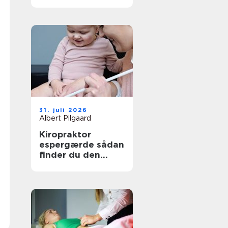
den rette
behandling
31. juli 2026
Albert Pilgaard
Kiropraktor
espergærde sådan
finder du den
rette behandling
til dine smerter