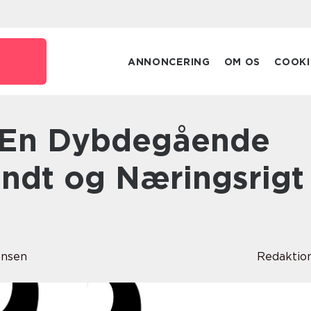
ANNONCERING
OM OS
COOKI
undt og Næringsrigt
ensen
Redaktio