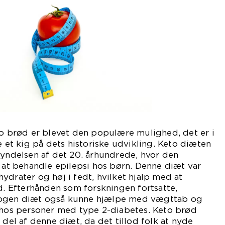
to brød er blevet den populære mulighed, det er i
e et kig på dets historiske udvikling. Keto diæten
gyndelsen af det 20. århundrede, hvor den
l at behandle epilepsi hos børn. Denne diæt var
ydrater og høj i fedt, hvilket hjalp med at
ld. Efterhånden som forskningen fortsatte,
ogen diæt også kunne hjælpe med vægttab og
s hos personer med type 2-diabetes. Keto brød
 del af denne diæt, da det tillod folk at nyde