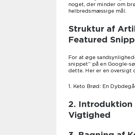
noget, der minder om br
helbredsmæssige mål.
Struktur af Art
Featured Snipp
For at øge sandsynlighede
snippet” på en Google-søg
dette. Her er en oversigt 
1. Keto Brød: En Dybdegå
2. Introduktion
Vigtighed
3. Bagning af K