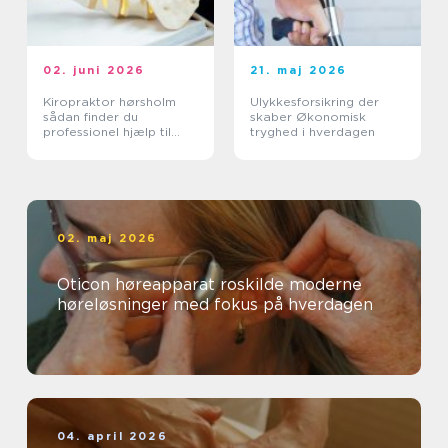
02. juni 2026
21. maj 2026
Kiropraktor hørsholm
Ulykkesforsikring der
sådan finder du
skaber Økonomisk
professionel hjælp til
tryghed i hverdagen
smerter i krop og ryg
02. maj 2026
Oticon høreapparat roskilde moderne
høreløsninger med fokus på hverdagen
04. april 2026