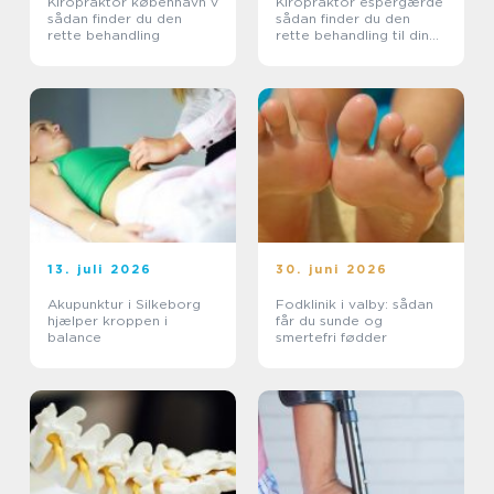
Kiropraktor københavn v
Kiropraktor espergærde
sådan finder du den
sådan finder du den
rette behandling
rette behandling til dine
smerter
13. juli 2026
30. juni 2026
Akupunktur i Silkeborg
Fodklinik i valby: sådan
hjælper kroppen i
får du sunde og
balance
smertefri fødder