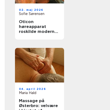
02. maj 2026
Sofie Sørensen
Oticon
høreapparat
roskilde moderne
høreløsninger med
fokus på
hverdagen
04. april 2026
Maria Hald
Massage på
Østerbro: velvære