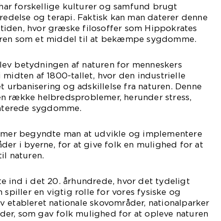
ar forskellige kulturer og samfund brugt
bredelse og terapi. Faktisk kan man daterer denne
oldtiden, hvor græske filosoffer som Hippokrates
uren som et middel til at bekæmpe sygdomme.
lev betydningen af naturen for menneskers
 midten af 1800-tallet, hvor den industrielle
et urbanisering og adskillelse fra naturen. Denne
l en række helbredsproblemer, herunder stress,
elaterede sygdomme.
lemer begyndte man at udvikle og implementere
der i byerne, for at give folk en mulighed for at
il naturen.
 ind i det 20. århundrede, hvor det tydeligt
 spiller en vigtig rolle for vores fysiske og
v etableret nationale skovområder, nationalparker
er, som gav folk mulighed for at opleve naturen