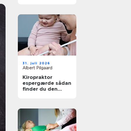
den rette
behandling
31. juli 2026
Albert Pilgaard
Kiropraktor
espergærde sådan
finder du den
rette behandling
til dine smerter