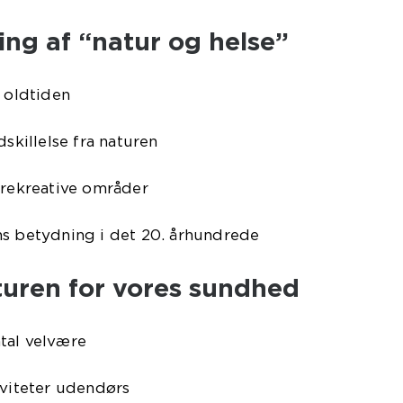
ling af “natur og helse”
i oldtiden
dskillelse fra naturen
 rekreative områder
ns betydning i det 20. århundrede
turen for vores sundhed
tal velvære
iviteter udendørs