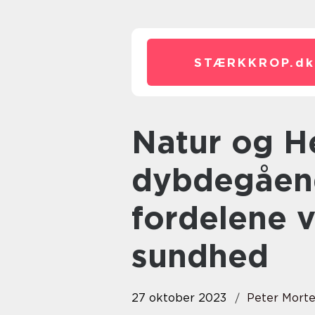
STÆRKKROP.
dk
Natur og Helse: En
dybdegåend
fordelene v
sundhed
27 oktober 2023
Peter Mort