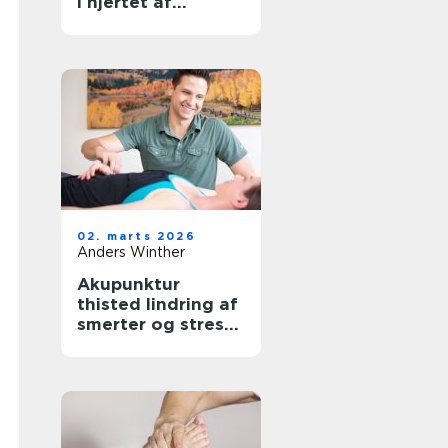
i hjertet af
københavn
02. marts 2026
Anders Winther
Akupunktur
thisted lindring af
smerter og stress
på naturlig vis