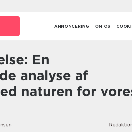
ANNONCERING
OM OS
COOKI
e analyse af
ed naturen for vore
ensen
Redaktio