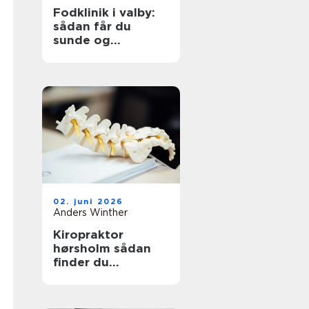
Fodklinik i valby:
sådan får du
sunde og
smertefri fødder
02. juni 2026
Anders Winther
Kiropraktor
hørsholm sådan
finder du
professionel hjælp
til smerter i krop
og ryg