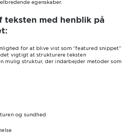
helbredende egenskaber.
f teksten med henblik på
t:
nlighed for at blive vist som “featured snippet”
det vigtigt at strukturere teksten
en mulig struktur, der indarbejder metoder som
aturen og sundhed
helse