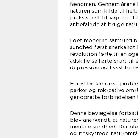
fænomen. Gennem årene h
naturen som kilde til hel
praksis helt tilbage til 
anbefalede at bruge nat
I det moderne samfund b
sundhed først anerkendt i
revolution førte til en øg
adskillelse førte snart ti
depression og livsstilsr
For at tackle disse prob
parker og rekreative områ
genoprette forbindelsen t
Denne bevægelse fortsatte
blev anerkendt, at naturen
mentale sundhed. Der ble
og beskyttede naturområd