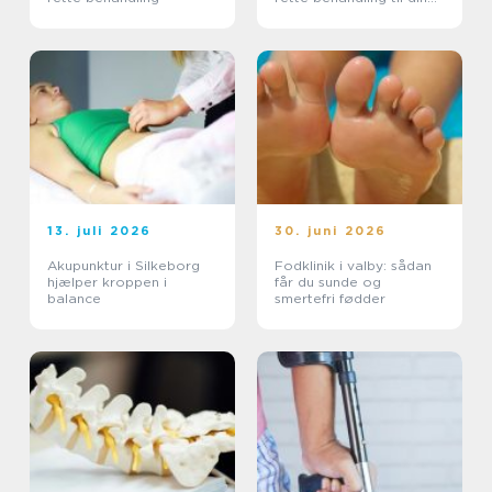
smerter
13. juli 2026
30. juni 2026
Akupunktur i Silkeborg
Fodklinik i valby: sådan
hjælper kroppen i
får du sunde og
balance
smertefri fødder