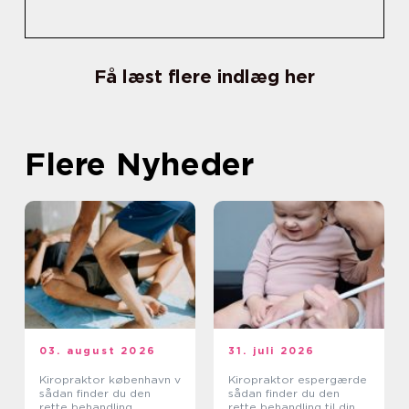
Få læst flere indlæg her
Flere Nyheder
03. august 2026
31. juli 2026
Kiropraktor københavn v
Kiropraktor espergærde
sådan finder du den
sådan finder du den
rette behandling
rette behandling til dine