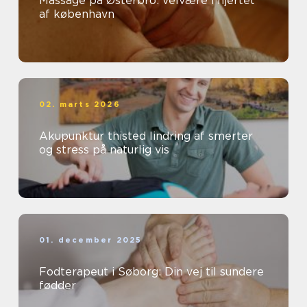
Massage på Østerbro: velvære i hjertet
af københavn
02. marts 2026
Akupunktur thisted lindring af smerter
og stress på naturlig vis
01. december 2025
Fodterapeut i Søborg: Din vej til sundere
fødder