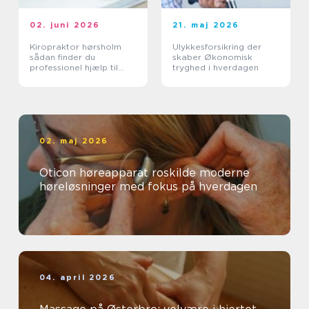
02. juni 2026
21. maj 2026
Kiropraktor hørsholm
Ulykkesforsikring der
sådan finder du
skaber Økonomisk
professionel hjælp til
tryghed i hverdagen
smerter i krop og ryg
02. maj 2026
Oticon høreapparat roskilde moderne
høreløsninger med fokus på hverdagen
04. april 2026