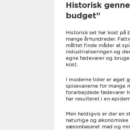
Historisk genn
budget”
Historisk set har kost på
mange århundreder. Fatti
måttet finde måder at sp
industrialiseringen og den
egne fødevarer og bruge 
kost.
I moderne tider er øget g
spisevanerne for mange 
forarbejdede fødevarer ha
har resulteret i en epide
Men heldigvis er der en s
naturlige og økonomiske s
sæsonbaseret mad og min