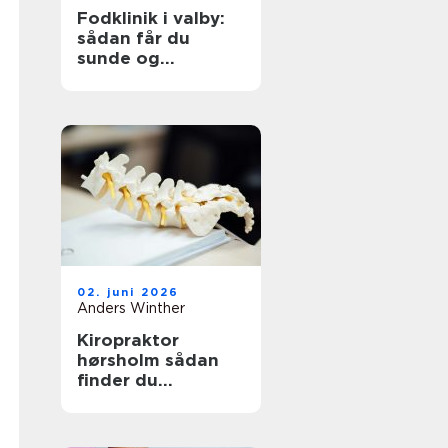
Fodklinik i valby:
sådan får du
sunde og
smertefri fødder
02. juni 2026
Anders Winther
Kiropraktor
hørsholm sådan
finder du
professionel hjælp
til smerter i krop
og ryg