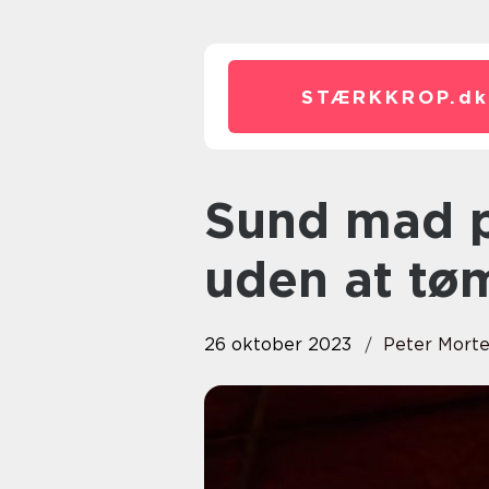
STÆRKKROP.
dk
Sund mad på budget: Spis godt
uden at t
26 oktober 2023
Peter Mort