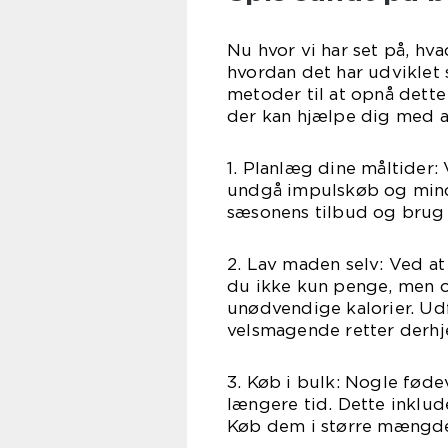
Nu hvor vi har set på, h
hvordan det har udviklet s
metoder til at opnå dette
der kan hjælpe dig med a
1. Planlæg dine måltider:
undgå impulskøb og mind
sæsonens tilbud og brug r
2. Lav maden selv: Ved a
du ikke kun penge, men o
unødvendige kalorier. Udf
velsmagende retter derh
3. Køb i bulk: Nogle fød
længere tid. Dette inklud
Køb dem i større mængde