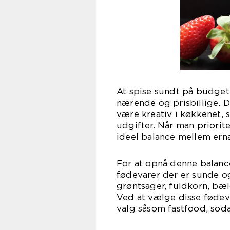
At spise sundt på budget
nærende og prisbillige. D
være kreativ i køkkenet
udgifter. Når man priori
ideel balance mellem er
For at opnå denne balanc
fødevarer der er sunde o
grøntsager, fuldkorn, bæl
Ved at vælge disse føde
valg såsom fastfood, sod