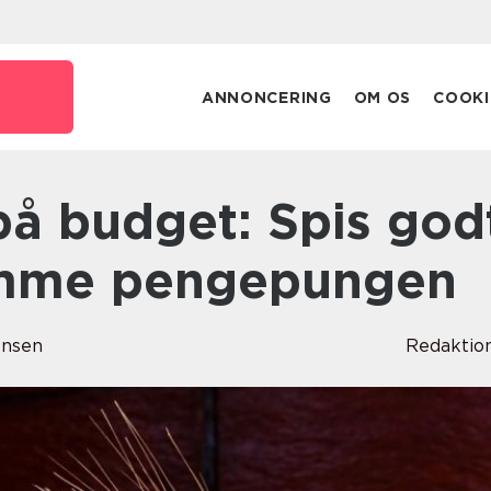
ANNONCERING
OM OS
COOKI
ømme pengepungen
ensen
Redaktio