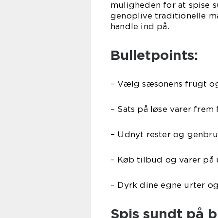
muligheden for at spise 
genoplive traditionelle 
handle ind på.
Bulletpoints:
– Vælg sæsonens frugt o
– Sats på løse varer frem
– Udnyt rester og genbr
– Køb tilbud og varer på
– Dyrk dine egne urter o
Spis sundt på 