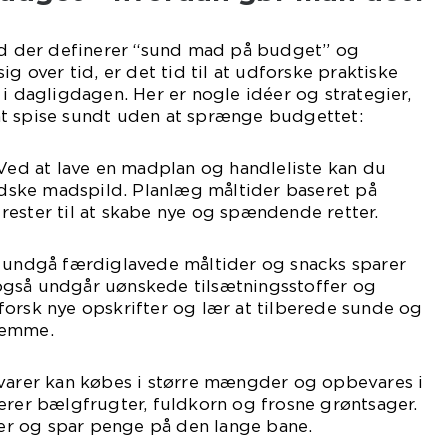
vad der definerer “sund mad på budget” og
ig over tid, er det tid til at udforske praktiske
 i dagligdagen. Her er nogle idéer og strategier,
t spise sundt uden at sprænge budgettet:
 Ved at lave en madplan og handleliste kan du
ske madspild. Planlæg måltider baseret på
ester til at skabe nye og spændende retter.
t undgå færdiglavede måltider og snacks sparer
gså undgår uønskede tilsætningsstoffer og
orsk nye opskrifter og lær at tilberede sunde og
jemme.
evarer kan købes i større mængder og opbevares i
erer bælgfrugter, fuldkorn og frosne grøntsager.
r og spar penge på den lange bane.