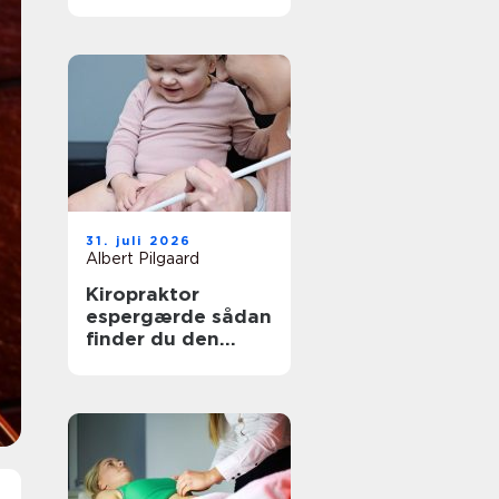
den rette
behandling
31. juli 2026
Albert Pilgaard
Kiropraktor
espergærde sådan
finder du den
rette behandling
til dine smerter