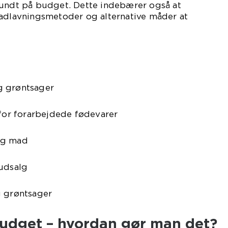
sundt på budget. Dette indebærer også at
madlavningsmetoder og alternative måder at
g grøntsager
 for forarbejdede fødevarer
ug mad
 udsalg
g grøntsager
budget – hvordan gør man det?