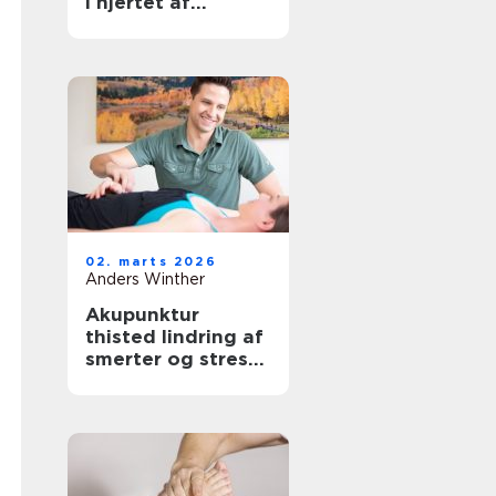
i hjertet af
københavn
02. marts 2026
Anders Winther
Akupunktur
thisted lindring af
smerter og stress
på naturlig vis