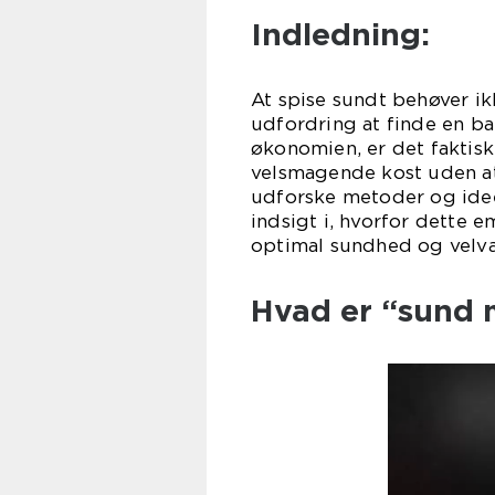
Indledning:
At spise sundt behøver ik
udfordring at finde en b
økonomien, er det faktis
velsmagende kost uden at 
udforske metoder og ideer
indsigt i, hvorfor dette e
optimal sundhed og velv
Hvad er “sund