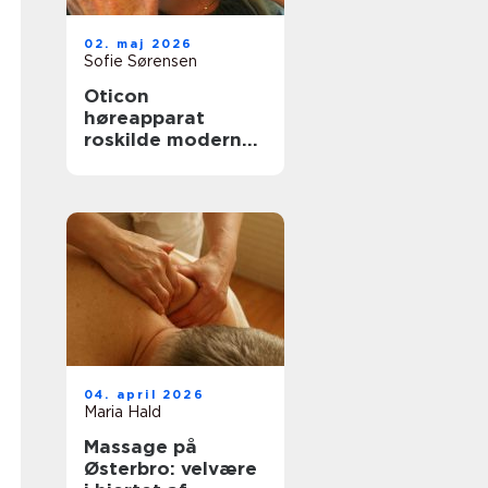
02. maj 2026
Sofie Sørensen
Oticon
høreapparat
roskilde moderne
høreløsninger med
fokus på
hverdagen
04. april 2026
Maria Hald
Massage på
Østerbro: velvære