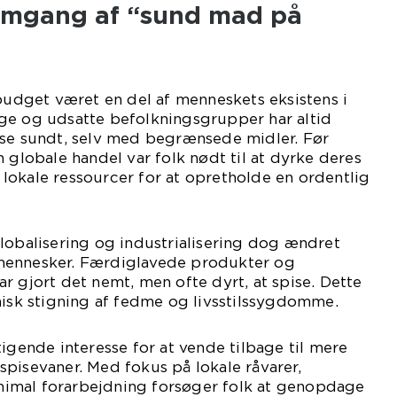
emgang af “sund mad på
 budget været en del af menneskets eksistens i
ge og udsatte befolkningsgrupper har altid
ise sundt, selv med begrænsede midler. Før
 globale handel var folk nødt til at dyrke deres
lokale ressourcer for at opretholde en ordentlig
lobalisering og industrialisering dog ændret
mennesker. Færdiglavede produkter og
r gjort det nemt, men ofte dyrt, at spise. Dette
misk stigning af fedme og livsstilssygdomme.
tigende interesse for at vende tilbage til mere
pisevaner. Med fokus på lokale råvarer,
imal forarbejdning forsøger folk at genopdage