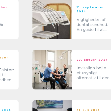
mber
11. september
2024
Vigtigheden af
in
dental sundhed:
En guide til at
ed I
vælge den rette
d
tandlæge
mber
27. august 2024
Invisalign bøjle –
alster:
et usynligt
 til
alternativ til den
ndhed
traditionelle
e
tandbøjle
t 2024
31. juli 2024