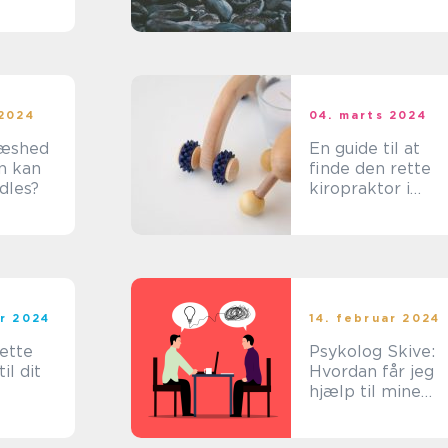
lvære
 2024
04. marts 2024
hæshed
En guide til at
n kan
finde den rette
dles?
kiropraktor i
København
ar 2024
14. februar 2024
ette
Psykolog Skive:
il dit
Hvordan får jeg
hjælp til mine
psykiske
udfordringer?