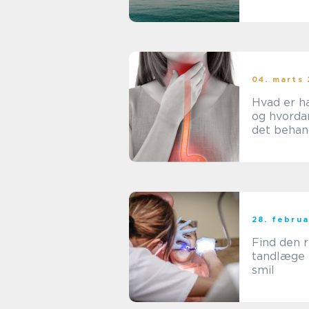
mental ve
04. marts
Hvad er 
og hvorda
det behan
28. febru
Find den r
tandlæge t
smil