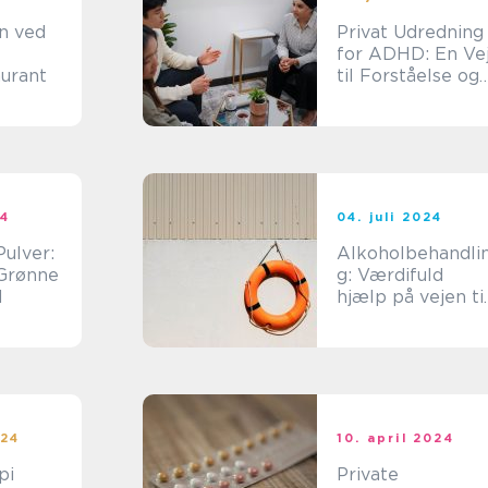
n ved
Privat Udredning
for ADHD: En Ve
aurant
til Forståelse og
Lindre Besvær
24
04. juli 2024
Pulver:
Alkoholbehandli
Grønne
g: Værdifuld
d
hjælp på vejen ti
genopretning
024
10. april 2024
pi
Private