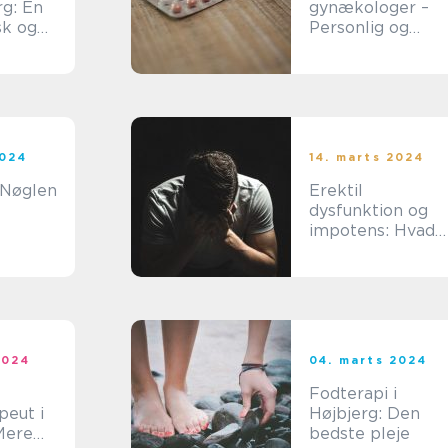
g: En
gynækologer –
isk og
Personlig og
lance
specialiseret
kvindesundhed
2024
14. marts 2024
 Nøglen
Erektil
dysfunktion og
impotens: Hvad
du behøver at
vide
2024
04. marts 2024
Fodterapi i
peut i
Højbjerg: Den
Mere
bedste pleje