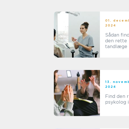
hovedsta
01. decem
2024
Sådan fin
den rette
tandlæge 
13. novem
2024
Find den r
psykolog i