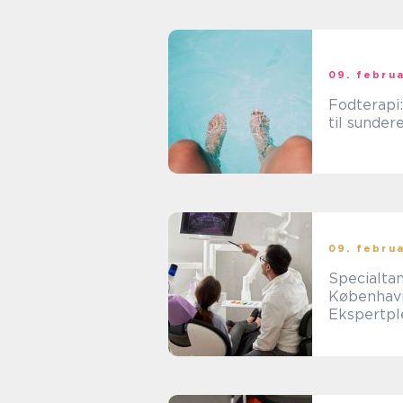
09. febru
Fodterapi
til sunder
09. febru
Specialta
Københav
Ekspertple
dine tænd