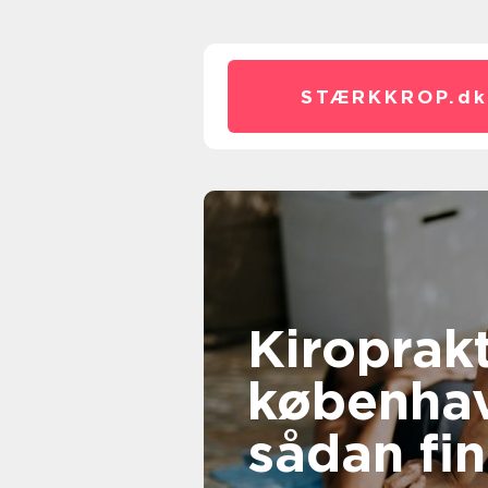
STÆRKKROP.
dk
Kiroprak
københa
sådan fi