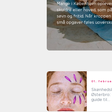
den rette
Mange i København oplever 
skuldre eller hoved, som på
behandli
søvn og fritid. Når kroppen
små opgaver føles uoversku
kiropraktor v...
13. juli 2026
Sofie Sørensen
01. februa
Skønhedsk
Østerbro: 
guide til
skønhedsb
nger i