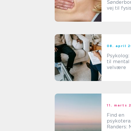
Sønderbor
vej til fys
mental ba
08. april 
Psykolog:
til mental
velvære
11. marts 
Find en
psykotera
Randers: 