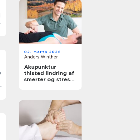
j
02. marts 2026
Anders Winther
Akupunktur
n
thisted lindring af
smerter og stress
l
på naturlig vis