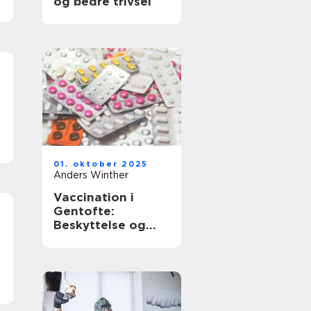
og bedre trivsel
01. oktober 2025
Anders Winther
Vaccination i
Gentofte:
Beskyttelse og
sundhed tæt på
dig