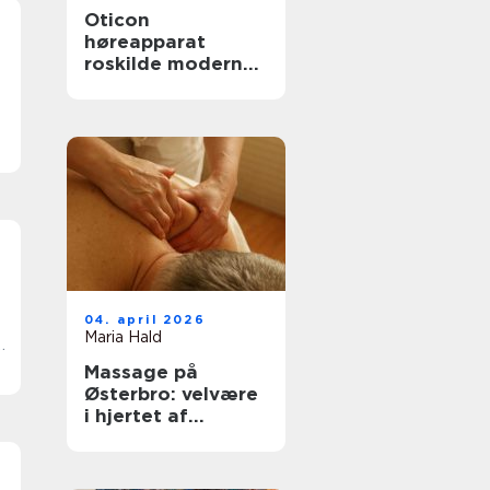
Oticon
høreapparat
roskilde moderne
høreløsninger med
fokus på
hverdagen
04. april 2026
Maria Hald
Massage på
Østerbro: velvære
i hjertet af
københavn