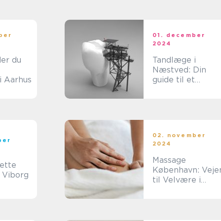
den
ber
01. december
2024
der du
Tandlæge i
Næstved: Din
i Aarhus
guide til et
sundere smil
02. november
ber
2024
Massage
ette
København: Veje
 Viborg
til Velvære i
Hovedstaden