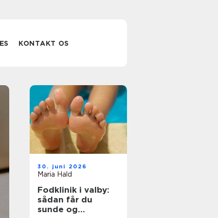
ES
KONTAKT OS
Kiropraktor
30. juni 2026
espergærde
Maria Hald
Fodklinik i valby:
sådan finder du
sådan får du
sunde og