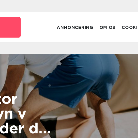
ANNONCERING
OM OS
COOKI
tor
vn v
nder du