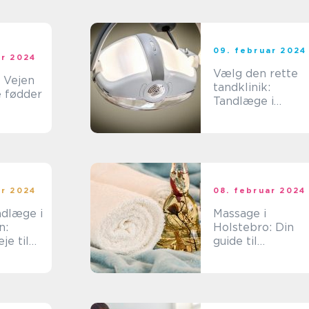
09. februar 2024
ar 2024
Vælg den rette
: Vejen
tandklinik:
e fødder
Tandlæge i
Silkeborg
ar 2024
08. februar 2024
ndlæge i
Massage i
n:
Holstebro: Din
je til
guide til
er
afslapning og
velvære