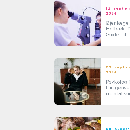
12. septe
2024
Øjenlæge
Holbæk: D
Guide Til
Øjensundh
Vestjyllan
02. septe
2024
Psykolog F
Din genvej
mental su
og velvær
08. augus