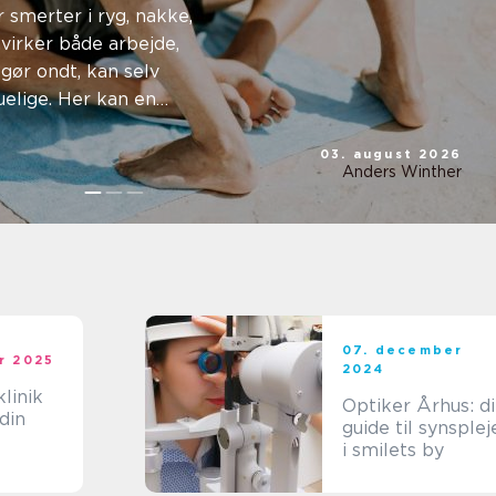
smerter i ryg, nakke,
virker både arbejde,
ng
 gør ondt, kan selv
elige. Her kan en
03. august 2026
Anders Winther
07. december
r 2025
2024
linik
Optiker Århus: d
din
guide til synsplej
i smilets by
ehandli